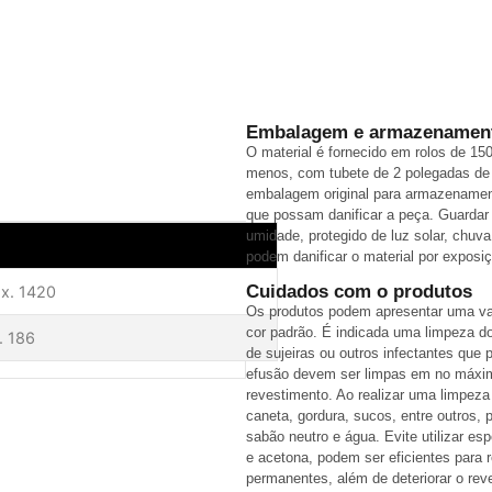
Embalagem e armazenamen
O material é fornecido em rolos de 15
menos, com tubete de 2 polegadas de 
embalagem original para armazenament
que possam danificar a peça. Guardar
umidade, protegido de luz solar, chuva
podem danificar o material por exposi
Cuidados com o produtos
áx. 1420
Os produtos podem apresentar uma vari
cor padrão. É indicada uma limpeza do
. 186
de sujeiras ou outros infectantes que
efusão devem ser limpas em no máxim
revestimento. Ao realizar uma limpeza
caneta, gordura, sucos, entre outros,
sabão neutro e água. Evite utilizar es
e acetona, podem ser eficientes par
permanentes, além de deteriorar o rev