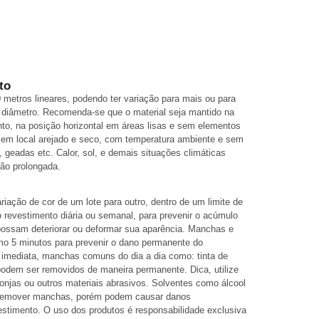
to
0 metros lineares, podendo ter variação para mais ou para
diâmetro. Recomenda-se que o material seja mantido na
o, na posição horizontal em áreas lisas e sem elementos
 em local arejado e seco, com temperatura ambiente e sem
, geadas etc. Calor, sol, e demais situações climáticas
ção prolongada.
ação de cor de um lote para outro, dentro de um limite de
 revestimento diária ou semanal, para prevenir o acúmulo
 possam deteriorar ou deformar sua aparência. Manchas e
o 5 minutos para prevenir o dano permanente do
 imediata, manchas comuns do dia a dia como: tinta de
 podem ser removidos de maneira permanente. Dica, utilize
ponjas ou outros materiais abrasivos. Solventes como álcool
a remover manchas, porém podem causar danos
estimento. O uso dos produtos é responsabilidade exclusiva