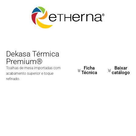
Dekasa Térmica
Premium®
Ficha
Baixar
Toalhas de mesa importadas com
Técnica
catálogo
acabamento superior e toque
refinado.