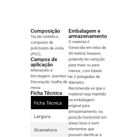
Composição
Embalagem e
armazenamento
Tecido sintético,
O material é
composto de
fornecido em rolos de
policloreto de vinila
30 metros lineares,
(PVC).
Campos de
podendo ter variação
aplicação
para mais ou para
Artesanato e
menos, com tubete
bricolagem: aventais |
de 2 polegadas de
Decoração: toalha de
diâmetro.
mesa
Recomenda-se que o
Ficha Técnica
material seja mantido
na embalagem
Ficha Técnica
original para
armazenamento, na
Largura
mín. 1380 - má
posição horizontal em
áreas lisas e sem
elementos que
Gramatura
mín. 173 - máx
possam danificar a