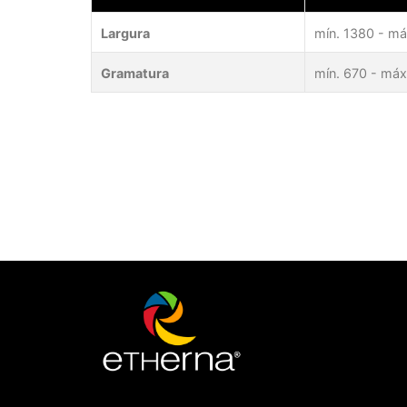
Largura
mín. 1380 - má
Gramatura
mín. 670 - máx