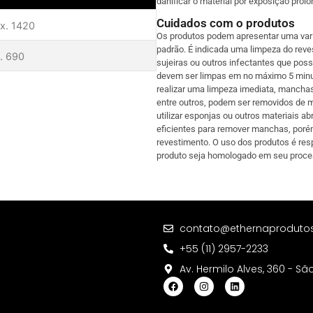
danificar o material por exposição prol
Cuidados com o produtos
x. 1420
Os produtos podem apresentar uma varia
padrão. É indicada uma limpeza do reve
. 690
sujeiras ou outros infectantes que po
devem ser limpas em no máximo 5 minut
realizar uma limpeza imediata, manchas
entre outros, podem ser removidos de ma
utilizar esponjas ou outros materiais a
eficientes para remover manchas, poré
revestimento. O uso dos produtos é res
produto seja homologado em seu proce
contato@ethernaproduto
+55 (11) 2957-2233
Av. Hermilo Alves, 360 - Sã