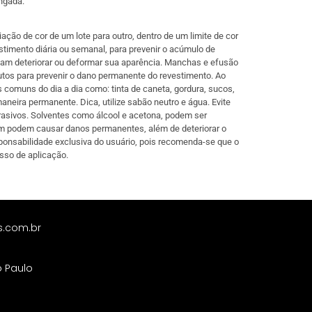
ongada.
ção de cor de um lote para outro, dentro de um limite de cor
stimento diária ou semanal, para prevenir o acúmulo de
ssam deteriorar ou deformar sua aparência. Manchas e efusão
os para prevenir o dano permanente do revestimento. Ao
 comuns do dia a dia como: tinta de caneta, gordura, sucos,
neira permanente. Dica, utilize sabão neutro e água. Evite
brasivos. Solventes como álcool e acetona, podem ser
m podem causar danos permanentes, além de deteriorar o
ponsabilidade exclusiva do usuário, pois recomenda-se que o
sso de aplicação.
s.com.br
o Paulo