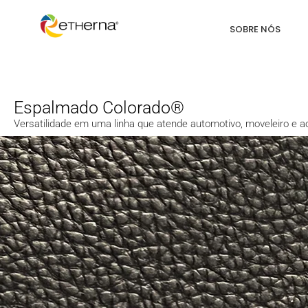
SOBRE NÓS
Espalmado Colorado®
Versatilidade em uma linha que atende automotivo, moveleiro e a