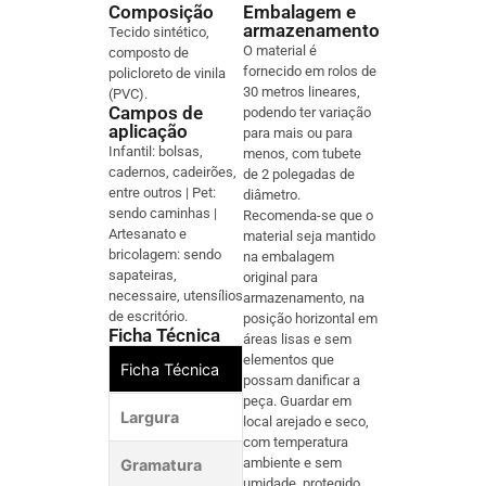
Composição
Embalagem e
armazenamento
Tecido sintético,
O material é
composto de
fornecido em rolos de
policloreto de vinila
30 metros lineares,
(PVC).
Campos de
podendo ter variação
aplicação
para mais ou para
Infantil: bolsas,
menos, com tubete
cadernos, cadeirões,
de 2 polegadas de
entre outros | Pet:
diâmetro.
sendo caminhas |
Recomenda-se que o
Artesanato e
material seja mantido
bricolagem: sendo
na embalagem
sapateiras,
original para
necessaire, utensílios
armazenamento, na
de escritório.
posição horizontal em
Ficha Técnica
áreas lisas e sem
elementos que
Ficha Técnica
possam danificar a
peça. Guardar em
Largura
mín. 1380 - má
local arejado e seco,
com temperatura
ambiente e sem
Gramatura
mín. 173 - máx
umidade, protegido