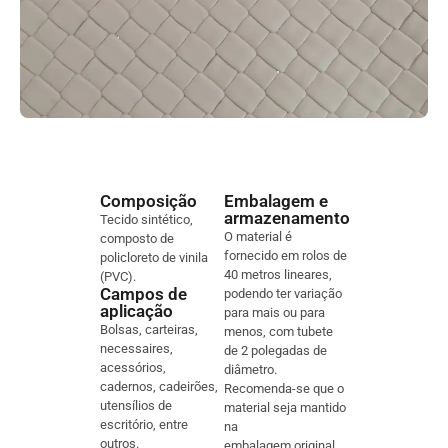
Composição
Embalagem e
armazenamento
Tecido sintético,
O material é
composto de
fornecido em rolos de
policloreto de vinila
40 metros lineares,
(PVC).
Campos de
podendo ter variação
aplicação
para mais ou para
Bolsas, carteiras,
menos, com tubete
necessaires,
de 2 polegadas de
acessórios,
diâmetro.
cadernos, cadeirões,
Recomenda-se que o
utensílios de
material seja mantido
escritório, entre
na
outros.
embalagem original