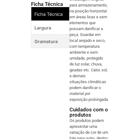
Ficha Técnica
para armazenamento,
na posição horizontal
Ficha Técnica
em áreas lisas e sem
elementos que
Largura
140
possam danificar a
peça. Guardar em
local arejado e seco,
Gramatura
650 
com temperatura
ambiente e sem
umidade, protegido
de luz solar, chuva,
geadas etc. Calor, sol,
e demais
situações climáticas
podem danificar o
material por
exposição prolongada
Cuidados com o
produtos
Os produtos podem
apresentar uma
variação de cor de um
lote para outro, dentro