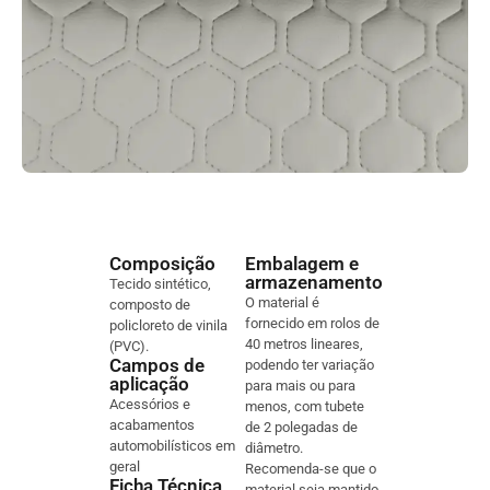
Composição
Embalagem e
armazenamento
Tecido sintético,
O material é
composto de
fornecido em rolos de
policloreto de vinila
40 metros lineares,
(PVC).
Campos de
podendo ter variação
aplicação
para mais ou para
Acessórios e
menos, com tubete
acabamentos
de 2 polegadas de
automobilísticos em
diâmetro.
geral
Recomenda-se que o
Ficha Técnica
material seja mantido