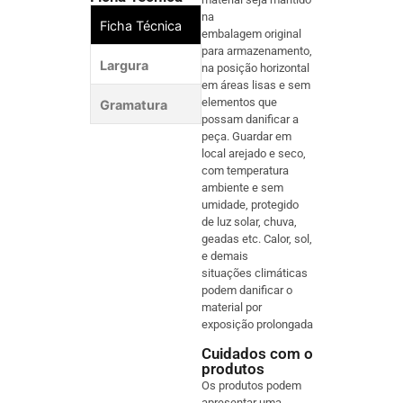
na
Ficha Técnica
embalagem original
para armazenamento,
Largura
140
na posição horizontal
em áreas lisas e sem
elementos que
Gramatura
720 
possam danificar a
peça. Guardar em
local arejado e seco,
com temperatura
ambiente e sem
umidade, protegido
de luz solar, chuva,
geadas etc. Calor, sol,
e demais
situações climáticas
podem danificar o
material por
exposição prolongada
Cuidados com o
produtos
Os produtos podem
apresentar uma