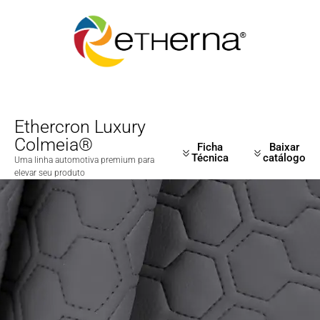
Ethercron Luxury
Colmeia®
Ficha
Baixar
Técnica
catálogo
Uma linha automotiva premium para
elevar seu produto