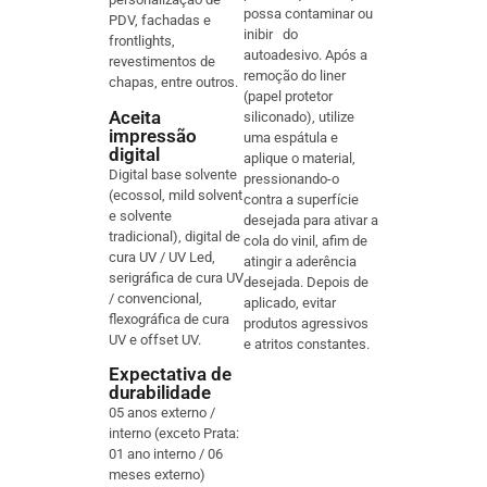
possa contaminar ou
PDV, fachadas e
inibir do
frontlights,
autoadesivo. Após a
revestimentos de
remoção do liner
chapas, entre outros.
(papel protetor
Aceita
siliconado), utilize
impressão
uma espátula e
digital
aplique o material,
Digital base solvente
pressionando-o
(ecossol, mild solvent
contra a superfície
e solvente
desejada para ativar a
tradicional), digital de
cola do vinil, afim de
cura UV / UV Led,
atingir a aderência
serigráfica de cura UV
desejada. Depois de
/ convencional,
aplicado, evitar
flexográfica de cura
produtos agressivos
UV e offset UV.
e atritos constantes.
Expectativa de
durabilidade
05 anos externo /
interno (exceto Prata:
01 ano interno / 06
meses externo)