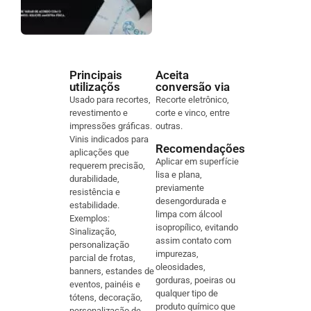
Principais
Aceita
utilizaçõs
conversão via
Usado para recortes,
Recorte eletrônico,
revestimento e
corte e vinco, entre
impressões gráficas.
outras.
Vinis indicados para
Recomendações
aplicações que
Aplicar em superfície
requerem precisão,
lisa e plana,
durabilidade,
previamente
resistência e
desengordurada e
estabilidade.
limpa com álcool
Exemplos:
isopropílico, evitando
Sinalização,
assim contato com
personalização
impurezas,
parcial de frotas,
oleosidades,
banners, estandes de
gorduras, poeiras ou
eventos, painéis e
qualquer tipo de
tótens, decoração,
produto químico que
personalização de