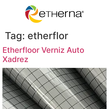
Tag:
etherflor
Etherfloor Verniz Auto
Xadrez