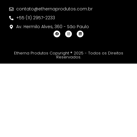
contato@ethernaprodutos.com.br
+55 (11) 2957-2233
Av. Hermilo Alves, 360 - São Paulo
Etherna Produtos Copyright ® 2025 - Todos os Direitos
Reservados.