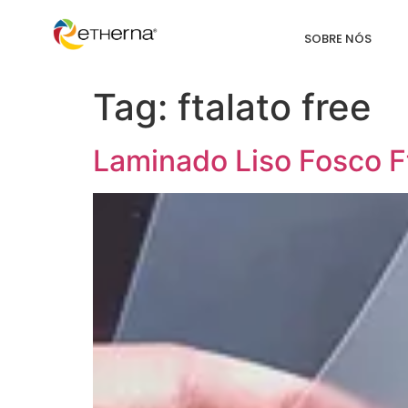
SOBRE NÓS
Tag:
ftalato free
Laminado Liso Fosco F