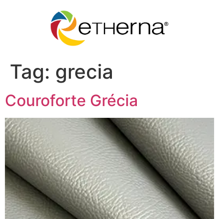
Tag:
grecia
Couroforte Grécia